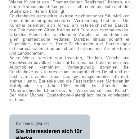
Wiener Künstler des "Phantastischen Realismus" kennen, an
deren Gruppenausstellungen er sich noch als während der
Studienzeit intensiv beteiligt.
Coudenhoves verspielter, extrem zeichnerischer Stil wird von
einer märchenartig-manierierten Verfremdung bestimmt. Der
Künstler orientiert sich formal am österreichischen Barock,
den Traumwelten Alfred Kubins und Fritz von Herzmanovsky-
Orlandos Poesie des schillernden Verfalls, es entstehen vor
allem phantastische Veduten. Darüber hinaus schafft er
Ölgemälde, Aquarelle, Feder-Zeichnungen und Radierungen
mit europäischen Stadtansichten, historischen Architekturen
und Landschaften.
Seine Werke werden von Insekten, Fischen, Vögeln und
Fabelwesen bevölkert oder mit historischen Lokomotiven und
Automobilen kombiniert. Vordergründig dominiert bei
Coudenhove das Interesse am topografischen Detail und die
Lust am Erzählen über das pychologisierende Element,
stehen Humor, Burleske und die Faszination des Morbiden im
Mittelpunkt. Im Jahr 1980 erhält der Künstler das
"Österreichische Ehrenkreuz für Wissenschaft und Kunst".
Der Maler Michael Coudenhove-Kalergi lebt heute vorwiegend
in Japan.
Sie interessieren sich für
Werke